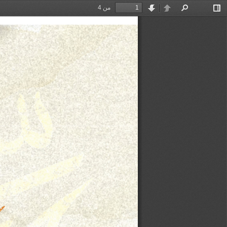
من 4
بدّل
ابحث
السابقة
التالية
ظهور
الشريط
الجانبي