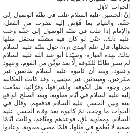
إنّ الحسين عليه السلام غلب في ظنّه الوصول إلى 
حقّه، والقيام بما فُوّض إليه بضرب من الفعل، 
والإمام إذا غلب في ظنّه الوصول إلى حقّه وجب 
عليه ذلك، حتّى لو كان فيه مشقّة يتحمّل مثلها 
تحمّلها، قال علم الهدى (ره) حول ظنّه عليه السلام 
بذلك بهذه العبارة: وسيّدنا أبو عبد الله عليه السلام 
لم يسرِ طالبًا للكوفة إلّا بعد توثّق من القوم، وعهود 
وعقود، وبعد أن كاتبوه عليه السلام طائعين غير 
مكرهين، ومبتدئين غير مجيبين، وقد كانت المكاتبة 
من وجوه أهل الكوفة، وأشرافها، وقرّائها، تقدّمت 
إليه عليه السلام في أيّام معاوية، وبعد الصلح الواقع 
بينه وبين الحسن عليه السلام فدفعهم، وقال في 
الجواب ما وجب، ثمّ كاتبوه بعد وفاة الحسن عليه 
السلام، ومعاوية باقٍ، فوعدهم ومنّاهم، وكانت أيّامًا 
صعبة لا يُطمع في مثلها، فلمّا مضى معاوية، وعادوا 