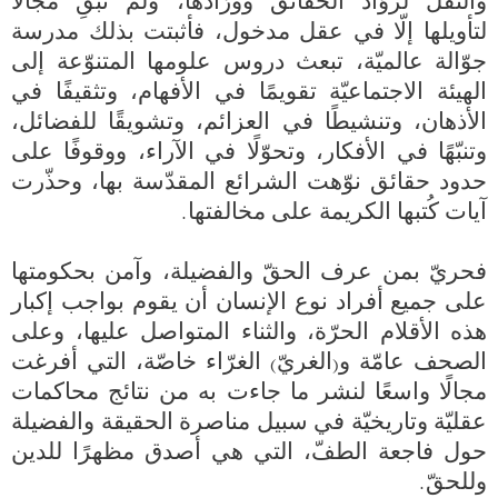
والنقل لروّاد الحقائق وورّادها، ولم تُبقِ مجالًا 
لتأويلها إلّا في عقل مدخول، فأثبتت بذلك مدرسة 
جوّالة عالميّة، تبعث دروس علومها المتنوّعة إلى 
الهيئة الاجتماعيّة تقويمًا في الأفهام، وتثقيفًا في 
الأذهان، وتنشيطًا في العزائم، وتشويقًا للفضائل، 
وتنبّهًا في الأفكار، وتحوّلًا في الآراء، ووقوفًا على 
حدود حقائق نوّهت الشرائع المقدّسة بها، وحذّرت 
فحريّ بمن عرف الحقّ والفضيلة، وآمن بحكومتها 
على جميع أفراد نوع الإنسان أن يقوم بواجب إكبار 
هذه الأقلام الحرّة، والثناء المتواصل عليها، وعلى 
الصحف عامّة و(الغريّ) الغرّاء خاصّة، التي أفرغت 
مجالًا واسعًا لنشر ما جاءت به من نتائج محاكمات 
عقليّة وتاريخيّة في سبيل مناصرة الحقيقة والفضيلة 
حول فاجعة الطفّ، التي هي أصدق مظهرًا للدين 