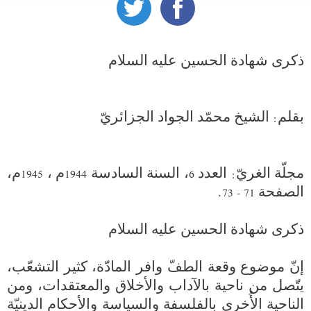
مجلّة الغريّ: العدد 6، السنة السادسة 1944م ، 1945م، 
إنّ موضوع وقعة الطفّ وافر المادّة، كثير التشعّب، 
يتّصل من ناحية بالآداب والأخلاق والمعتقدات، ومن 
الناحية الأُخرى بالفلسفة والسياسة والأحكام الدينيّة 