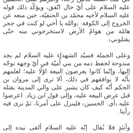
عليه السلام على أيّ حال اتّفق، ويؤكّد ذلك قوله 
عليه السلام لأخيه محمّد بن الحنفيّة، حين منعه عن 
الخروج إلى الكوفة: (والله يا أخي لو كنت في جحر 
هامّة من هوامّ الأرض لاستخرجوني منه حتّى 
وعلى الجملة فسيّد الشهداء عليه السلام لم يجد 
مندوحة لحفظ دمه من بني أُميّة في أيّ وجهة توجّه 
إليها، وإنّما كانوا يعرضون البيعة اوّلًا عليه؛ لعلمهم 
بأنّه لا يوافقهم في ذلك، ألا ترى إلى مروان بن 
الحكم أنّه كيف كان يشير على والي المدينة بقتله 
قبل عرض البيعة عليه، وإلى قول ابن زياد: اعرضوا 
عليه (أي: الحسين) فلينزل على أمرنا، ثمّ نرى فيه 
وآنئذٍ فلا يُقال: إنّه عليه السلام ألقى بيده إلى 