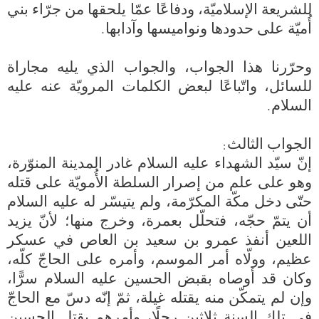
للشريعة الإسلاميّة، ودفاعًا عمّا يلحقها من جرّاء بني 
وحرّرنا هذا الجواب، والجواب الذي يليه مجاراة 
للسائل، واتّباعًا لبعض الكلمات المرويّة عنه عليه 
إنّ سيّد الشهداء عليه السلام غادر المدينة المنوّرة، 
وهو على علم من إصرار السلطة الأُمويّة على قتله 
حتّى دخل مكّة المكرّمة، ولم يتيسّر له عليه السلام 
أن يتمّ حجّه، فتحلّل بعمرة، وخرج منها؛ لأنّ يزيد 
اللعين أنفذ عمرو بن سعيد بن العاص في عسكر 
عظيم، وولّاه أمر الموسم، وأمره على الحاجّ كلّه، 
وكان قد أوصاه بقبض الحسين عليه السلام سرًّا، 
وإن لم يتمكّن منه يقتله غيلة، ثمّ إنّه دسّ مع الحاجّ 
في تلك السنة ثلاثين رجلًا، وأمرهم بقتل الحسين 