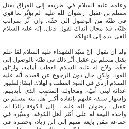
وعلمه عليه السلام في طريقه إلى العراق بقتل 
مسلم بن عقيل - رضوان الله عليه - لم يؤثّر بما قوي 
في ظنّه من الوصول إلى حقّه، وإن أثّر بمراتب 
ظنّه، فلا مجال آنذاك لقول قائل: إنّه عليه السلام 
ولنا أن نقول: إنّ سيّد الشهداء عليه السلام لمّا علم 
بقتل مسلم بن عقيل أثّر ذلك في ظنّه بالوصول إلى 
حقّه، ولاح له عليه السلام العطب أمامه، وارتأى 
العود، ولكن حال دون الرجوع عن قصده أنّه عليه 
السلام ارتأى في العود العطب والهلاك أيضًا؛ لظهور 
عدائه لبني أُميّة، ومحاولته المنصب الذي بأيديهم، 
وإشهار سيفه عليهم بإنفاذه أكبر أهل بيته مسلم بن 
عقيل - رضوان الله عليه -  إلى الكوفة رائدًا له، 
وأخذه البيعة له على أكثر أهل الكوفة، وسيّره في 
جماعة ممّن بايعه منهم إلى ابن زياد، وحصره في 