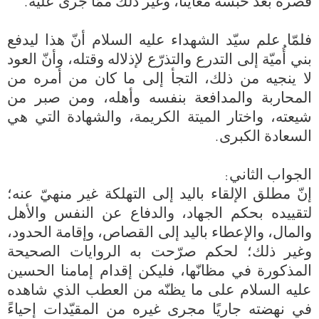
فلمّا علم سيّد الشهداء عليه السلام أنّ هذا ليدفع 
بني أُميّة إلى التدرع والتذرّع لإذلاله وقتله، وأنّ العود 
لا ينجيه من ذلك، التجأ إلى ما كان من أمره من 
المحاربة والمدافعة بنفسه وأهله، ومن صبر من 
شيعته، واختار الميتة الكريمة، والشهادة التي هي 
إنّ مطلق الإلقاء باليد إلى التهلكة غير منهيّ عنه؛ 
لتقييده بحكم الجهاد، والدفاع عن النفس والأهل 
والمال، والإعطاء باليد إلى القصاص، وإقامة الحدود، 
وغير ذلك؛ لحكم صرّحت به الروايات الصحيحة 
المذكورة في مظانّها، فليكن إقدام إمامنا الحسين 
عليه السلام على ما يظنّه من العطب الذي شاهده 
في نهضته جاريًا مجرى غيره من المقيّدات إحياءً 