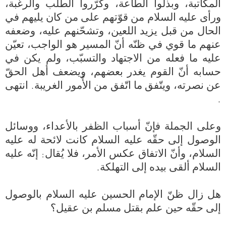
المكاتبة، وبذلوا الطاعة، وكرّروا الطلب والرغبة، 
ورأى عليه السلام من قوّتهم على من كان يليهم في 
الحال من قبل يزيد اللعين، وتشحّنهم عليه، وضعفه 
عنهم ما قوي في ظنّه أنّ المسير هو الواجب، تعيّن 
عليه ما فعله من الاجتهاد والتسبّب، ولم يكن في 
حسابه أنّ القوم يغدر بعضهم، ويضعف أهل الحقّ 
عن نصرته، ويتّفق ما اتّفق من الأُمو
وعلى الجملة فإنّ أسباب الظفر بالأعداء، ووسائل 
الوصول إلى حقّه عليه السلام كانت لائحة له عليه 
السلام، وأنّ الاتفاق عكس الأمر، فلا يُقال: إنّه عليه 
هل زال ظنّ الإمام الحسين عليه السلام بالوصول 