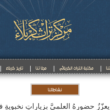
نا
مكتبة التراث الكربلائي
مجلا تنا
تاريخ كربلاء
نشاطاتنا
 يعزّزُ حضورهُ العلميَّ بزياراتٍ نخبويةٍ