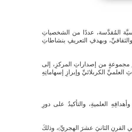
زارَ مركزُ تراثِ كربلاءَ التابعُ لقسمِ شؤونِ المعارفِ الإسلاميَّة والإنسانيَّة في العتبة العباسيَّة المُقدَّسة، عددًا من الشخصياتِ 
الدينيةِ والعلميةِ البارزةِ في مدينةِ النجفِ الأشرفِ، وذلكَ في إطارِ تعزيزِ التواصلِ العلميِّ والثقافيِّ، وبهدفِ التعريفِ بنشاطاتِ 
وشملتِ الزياراتُ لقاءَ سماحةِ السيدِ صادقِ الخرسانِ دامَ عزُّهُ، إذ جرى خلالَ اللقاءِ تقديمُ مجموعةٍ من إصداراتِ المركزِ، إلى 
جانبِ دعوتهِ للمشاركةِ في المؤتمرِ العلميِّ المزمعِ عقدُهُ قريبًا، ومناقشة أهميةِ توثيقِ التراثِ العلميِّ الكربلائيِّ وإبرازِ إسهاماتِهِ 
سماحةِ السيدِ محمودِ المقدسِ الغريفيِّ دامَ عزُّهُ، حيثُ تمَّ استعراضُ محاورِ المؤتمرِ وأهدافِهِ العلميةِ، والتأكيدُ على دورِ 
يُذكرُ أنَّ المؤتمرَ العلميَّ سيُعقدُ تحتَ شعارِ: (تراثُنا هويتُنا)، وبعنوانِ: (تراثُ كربلاءَ العلميُّ في القرنِ الثانيَ عشرَ الهجريِّ)، وذلكَ 