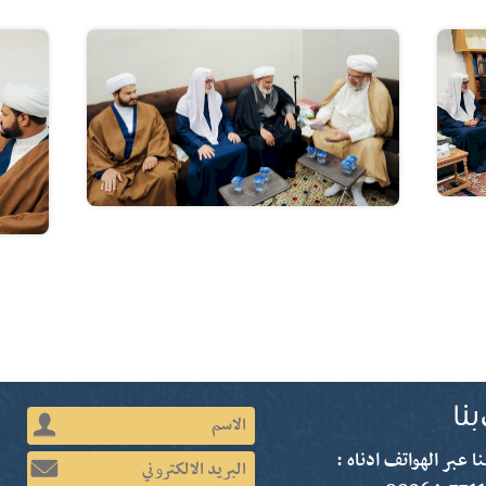
ا عبر الهواتف ادناه :