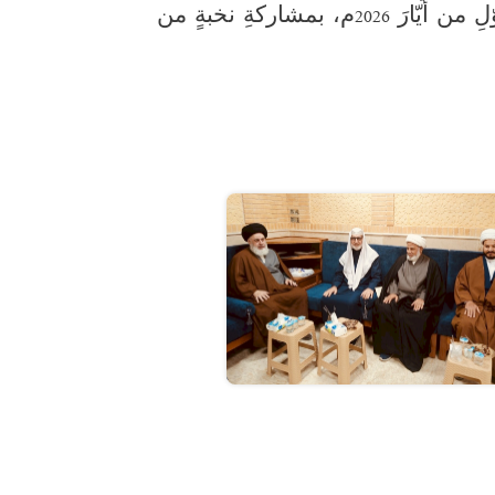
يومَيِ الثالثَ عشرَ والرابعَ عشرَ من ذي القعدةِ 1447هـ، الموافقَيْنِ للثلاثينَ من نيسانَ والأوّلِ من أيّارَ 2026م، بمشاركةِ نخبةٍ من 