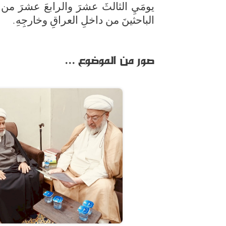
الباحثينَ من داخلِ العراقِ وخارجِهِ.
صور من الموضوع ...