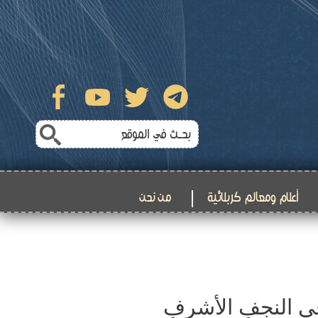
أعلام ومعالم كربلائية
من نحن
 في النجفِ الأشرفِ