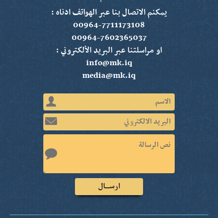
يمكنم الاتصال بنا عبر الهواتف ادناه :
00964-7711173108
00964-7602365037
او مراسلتنا عبر البريد الألكتروني :
info@mk.iq
media@mk.iq