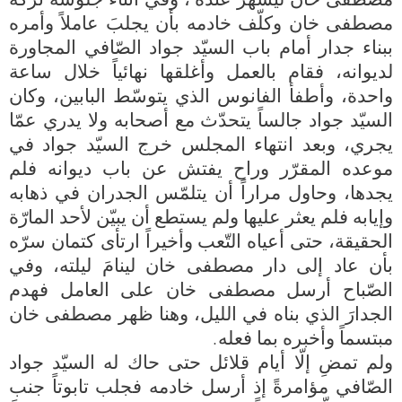
مصطفى خان ليسهرَ عنده ، وفي أثناء جلوسه تركه 
مصطفى خان وكلّف خادمه بأن يجلبَ عاملاً وأمره 
ببناء جدار أمام باب السيّد جواد الصّافي المجاورة 
لديوانه، فقام بالعمل وأغلقها نهائياً خلال ساعة 
واحدة، وأطفأ الفانوس الذي يتوسّط البابين، وكان 
السيّد جواد جالساً يتحدّث مع أصحابه ولا يدري عمّا 
يجري، وبعد انتهاء المجلس خرج السيّد جواد في 
موعده المقرّر وراح يفتش عن باب ديوانه فلم 
يجدها، وحاول مراراً أن يتلمّس الجدران في ذهابه 
وإيابه فلم يعثر عليها ولم يستطع أن يبيّن لأحد المارّة 
الحقيقة، حتى أعياه التّعب وأخيراً ارتأى كتمان سرّه 
بأن عاد إلى دار مصطفى خان لينامَ ليلته، وفي 
الصّباح أرسل مصطفى خان على العامل فهدم 
الجدارَ الذي بناه في الليل، وهنا ظهر مصطفى خان 
ولم تمضِ إلّا أيام قلائل حتى حاك له السيّد جواد 
الصّافي مؤامرةً إذ أرسل خادمه فجلب تابوتاً جنب 