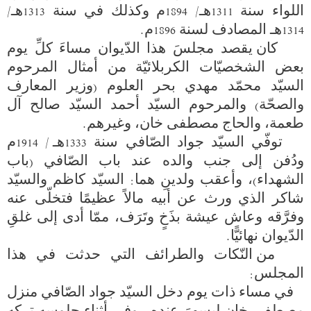
اللواء سنة 1311هـ/ 1894م وكذلك في سنة 1313هـ/ 
    كان يقصد مجلسَ هذا الدّيوان مساءَ كلِّ يوم 
بعض الشخصيّات الكربلائيّة من أمثال المرحوم 
السيّد محمّد مهدي بحر العلوم (وزير المعارف 
والصحّة) والمرحوم السيّد أحمد السيّد صالح آل 
   توفّي السيّد جواد الصّافي سنة 1333هـ / 1914م 
ودُفن إلى جنب والده عند باب الصّافي (باب 
الشهداء)، وأعقب ولدينِ هما: السيّد كاظم والسيّد 
شاكر الذي ورث عن أبيه مالاً عظيمًا فتخلّى عنه 
وفرَّقه وعاش عيشة بذَخٍ وتَرَف، ممّا أدى إلى غلقِ 
   من النّكات والطرائف التي حدثت في هذا 
   في مساء ذات يوم دخل السيّد جواد الصّافي منزل 