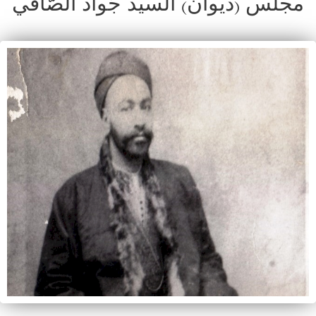
مجلس (ديوان) السيّد جَواد الصّافي