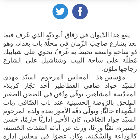
    يقع هذا الدّيوان في زقاق أبو ديّة الذي عُرف فيما 
بعد بشارع صاحِب الزّمان في محلّة باب بغداد، وهو 
ذو ساحةٍ واسعة تحيطُ به غُرفٌ تحوي على شبابيك 
مُطلّة على ساحة البيت وشناشيل على الشارع 
   مؤسس هذا المجلس المرحوم السيّد مهدي 
السيّد جواد صافي العطاطير أحد تجّار كربلاء 
المقدّسة المشاهير، توفّي ودُفن في الصحن الصغير 
الملحق بالرّوضة الحسينية عند باب الصّافي (باب 
الشُّهداء حاليًّا) وتولّى دفّة الأمور بعده ولده المرحوم 
السيّد جواد الصّافي، كان الأخير إداريًّا حازمًا، حَسن 
السيرة، تقيًّا ورِعًا، ورث عن آبائه الصّفات الحَسنة، 
كالوداعة والسَّكينة، وكان عضوًا في مجلس إدارة 