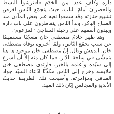
داره وكلّف عدداً من الخدَم فافترشوا البسطَ 
والحصرانَ أمامَ الباب، حيث يتجمّع النّاس لغرض 
تشييع جنازته وقد سمعوا نعيه عبر بعض المآذن منذ 
الصباح الباكر، وبدأ النّاس يتقاطرون على باب داره 
   وهنا ظهر خادمُ مصطفى خان متعجّبًا مستفهمًا 
عن سبب تجمّع النّاس، ولمّا أخبروه بوفاة مصطفى 
خان، اندهش وقال: إنّ مصطفى خان موجود ها هنا 
يتمشّى في ساحة الدّار، فما كان منه إلاّ أن أسرع 
إلى سيّده وأعلمه بالخبر، فارتدى مصطفى خان 
ملابسه وخرج إلى النّاس مكذّبًا ادّعاء السيّد جواد 
الصافي ومؤامرته. وأصبحت تلك الطريفة حديثَ 