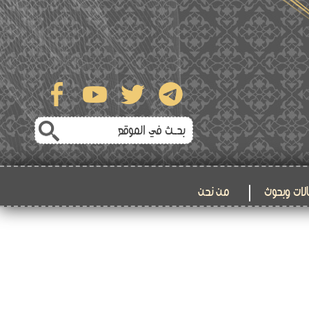
لات وبحوث
من نحن