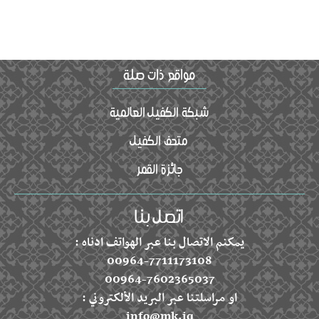
شبكة الكفيل العالمية
متحف الكفيل
جائزة القمر
يمكنم الاتصال بنا عبر الهواتف ادناه :
00964-7711173108
00964-7602365037
او مراسلتنا عبر البريد الألكتروني :
info@mk.iq